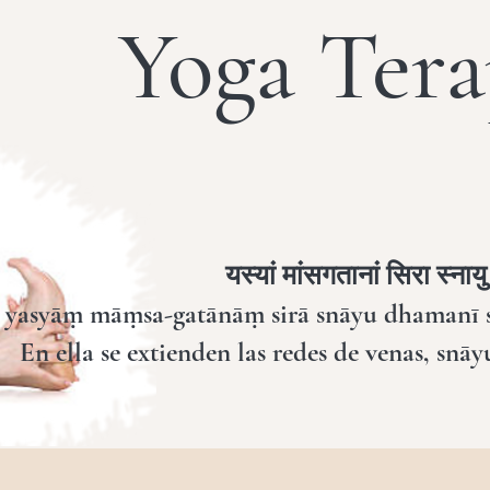
Yoga Tera
यस्यां मांसगतानां सिरा स्नाय
yasyāṃ māṃsa-gatānāṃ sirā snāyu dhamanī s
En ella se extienden las redes de venas, snāy