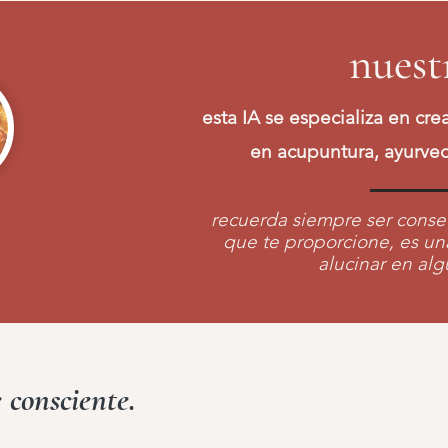
nuest
esta IA se especializa en cr
en acupuntura, ayurved
recuerda siempre ser conse
que te proporcione, es u
alucinar en al
 consciente.