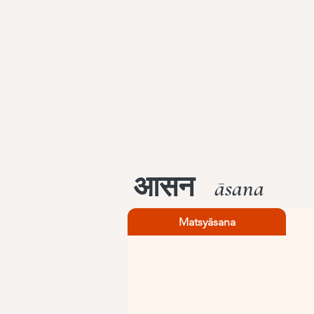
आसन
āsana
Matsyāsana