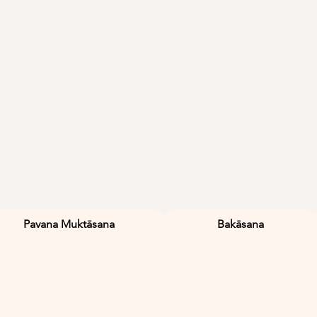
Pavana Muktāsana
Bakāsana