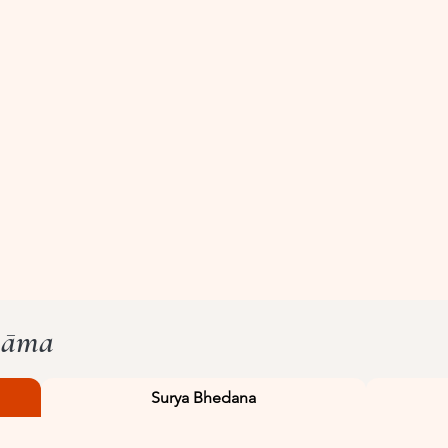
yāma
Surya Bhedana