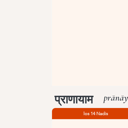
prānā
प्राणायाम
los 14 Nadis