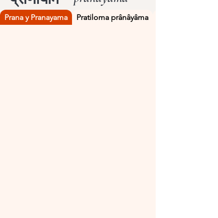
Prana y Pranayama
Pratiloma prânâyâma