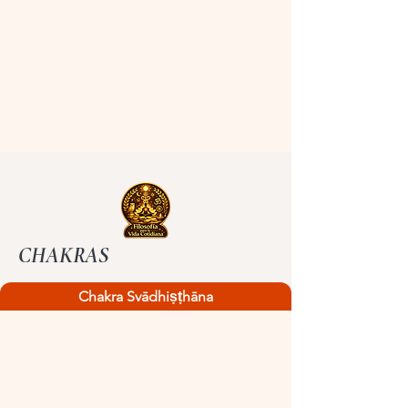
CHAKRAS
Chakra Svādhiṣṭhāna