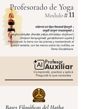
Profesorado de Yoga
#
11
Modulo
जंघोरुभ्यां धरां पीड्य स्थिरकायो द्विजानुनी ।
जानूपरि करयुग्मं गरुडासनमुच्यते ॥
jaṅghorubhyāṃ dharāṃ pīḍya sthirakāyo dvijānunī |
jānūpari karayugmaṃ garuḍāsanam ucyate ||
Presionando la tierra con las piernas y manteniendo el
cuerpo estable, con las manos sobre las rodillas, se
llama Garuḍāsana
.
Profesor
Auxiliar
Comprendé, practicá y aplicá
Preguntá lo que necesites
Bases Filosóficas del Hatha