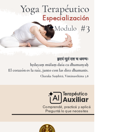
Yoga Terapéutico
Especialización
# 3
Modulo
हृदयं मूलं दश च धमन्यः
hṛdayaṃ mūlaṃ daśa ca dhamanyaḥ
El corazón es la raíz, junto con las diez dhamanīs.
Charaka Saṃhitā, Vimānasthāna 5.8
Terapéutico
Auxiliar
Comprendé, practicá y aplicá
Preguntá lo que necesites