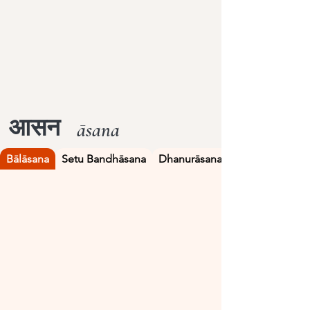
आसन
āsana
Bālāsana
Setu Bandhāsana
Dhanurāsana