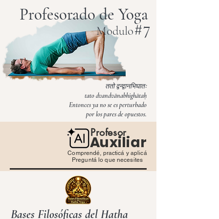
Profesorado de Yoga
# 7
Modulo
ततो द्वन्द्वानभिघातः
tato dvandvānabhighātaḥ
Entonces ya no se es perturbado
por los pares de opuestos.
Profesor
Auxiliar
Comprendé, practicá y aplicá
Preguntá lo que necesites
Bases Filosóficas del Hatha