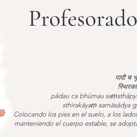
Profesorado
पादौ च भूम
स्थिरका
pādau ca bhūmau saṃsthāpya 
sthirakāyaṃ samāsādya 
Colocando los pies en el suelo, a los lado
manteniendo el cuerpo estable, se adop