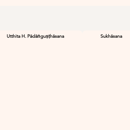
Utthita H. Pādāṅguṣṭhāsana
Sukhāsana