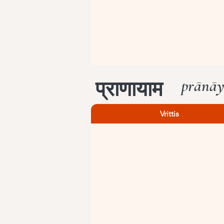
prānā
प्राणायाम
Vrittis