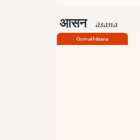
आसन
āsana
Gomukhāsana