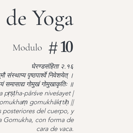
 de Yoga
#
10
Modulo
घेरण्डसंहिता २.१६
ौ संस्थाप्य पृष्ठपार्श्वे निवेशयेत् ।
यं समासाद्य गोमुखं गोमुखाकृतिः ॥
pṛṣṭha-pārśve niveśayet |
gomukhaṃ gomukhākṛtiḥ ||
s posteriores del cuerpo, y
ta Gomukha, con forma de
cara de vaca.