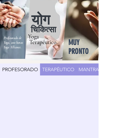
योग
चिकित्सा
Yoga
Profesorado de
MUY
Terapéutico
Yoga, 200 horas
Yoga Alliance.
PRONTO
PROFESORADO
TERAPÉUTICO
MANTRA YOGA