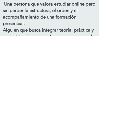
Una persona que valora estudiar online pero
sin perder la estructura, el orden y el
acompañamiento de una formación
presencial.
Alguien que busca integrar teoría, práctica y
metodología, y no conformarse con una sola
de las tres.
Alguien que a decidido iniciar el camino del
autodescubrimiento.
¿Necesitas orientación
personalizada?
Solicita una entrevista y recibe
orientación clara sobre nuestros
cursos, modalidad y propuesta de
estudio que mejor se adapten a tus
objetivos.