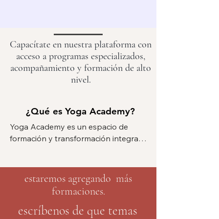
Capacítate en nuestra plataforma con
acceso a programas especializados,
acompañamiento y formación de alto
nivel.
¿Qué es Yoga Academy?
¿Qué es Yoga Academy?
Yoga Academy es un espacio de 
formación y transformación integral, 
donde el yoga se vive como un 
camino de conciencia, aprendizaje y 
evolución. Nuestra propuesta une 
estaremos agregando más
práctica, conocimiento y comunidad, 
formaciones.
ofreciendo una experiencia accesible, 
escríbenos de que temas
profunda y significativa para 