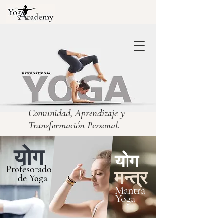
Comunidad, Aprendizaje y
Transformación Personal.
योग
योग
Profesorado
मन्त्र
de Yoga
Mantra
Yoga